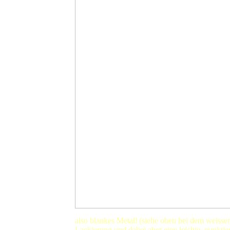
also blankes Metall (siehe oben bei dem weisse
Lackierung und dabei aber eine leichte, punktie