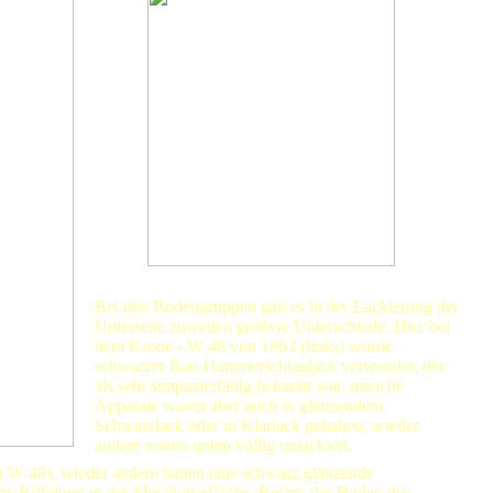
Bei den Bodengruppen gab es in der Lackierung der
Unterseite zuweilen größere Unterschiede. Hier bei
dem Krone - W 48 von 1963 (links) wurde
schwarzer Rau-Hammerschlaglack verwendet, der
als sehr strapazierfähig bekannt war, manche
Apparate waren aber auch in glänzendem
Schwarzlack oder in Klarlack gehalten, wieder
andere waren unten völlig unlackiert,
n W 48), wieder andere hatten eine schwarz glänzende
rte Riffelung in der Metalloberfläche. Rechts der Boden des