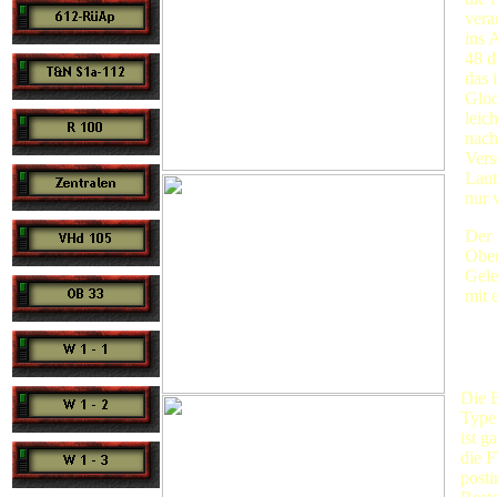
vera
ins 
48 d
das 
Gloc
leic
nach
Vers
Laut
nur 
Der 
Ober
Gele
mit 
Die 
Type
ist g
die 
posti