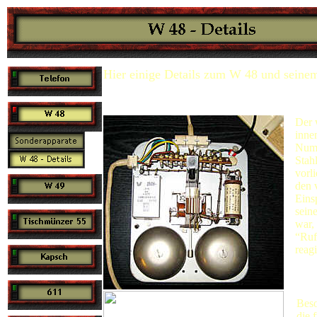
Hier einige Details zum W 48 und seine
Der 
inne
Numm
Stah
vorl
den 
Eins
sein
war,
“Ruf
reagi
Beso
die 