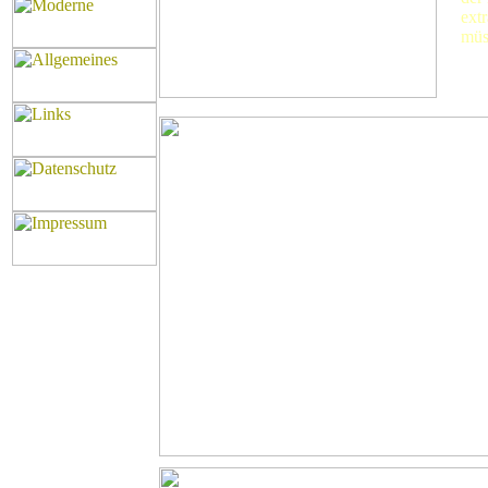
ext
müs