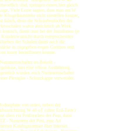
ntwortlich sind, springen einem hier gleich
Auge. Viele Leute sagten, dass man am W
ie Klingellautstärke nicht einstellen konnte,
ist falsch, denn die Schraubenlöcher der
kenschalen waren absichtlich ab Werk
ht konisch, damit man bei der Installation (je
 Kundenwunsch) durch entsprechendes
chieben der Schalen damit auch die
stärke in zugegeben engen Grenzen und
von innen beeinflussen konnte.
Nummernschalter im Bakelit -
gehäuse, hier eine offene Ausführung.
gentlich wurden auch Nummernschalter
einer Plexiglas - Schutzkappe verwendet.
Bodenplatte von unten, neben der
nbezeichnung W 48 oT (ohne Erd-Taste)
anz oben ein Prüfzeichen der Post, dann
FTZ - Nummern der Post, eine Art
nterner Katalognummer über interner