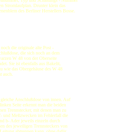
ellnummer, Typ und Schaltungs - Nummer
en Stromlaufplan. Drunter klein das
nenblem des Berliner Herstellers Bosse.
 noch die originale alte Post -
hlußdose, die sich noch an dem
arzen W 48 von der Oberseite
ndet. Sie ist ebenfalls aus Bakelit,
u wie das Obergehäuse des W 48
st auch.
 gleiche Anschlußdose von innen. Auf
 linken Seite erkennt man die beiden
inen Trennstecker, mit denen man zu
f- und Meßzwecken im Fehlerfall die
und b- Ader jeweils einzeln durch
hen des jeweiligen Trennsteckers von
 Leitung abtrennen kann, ohne dafür