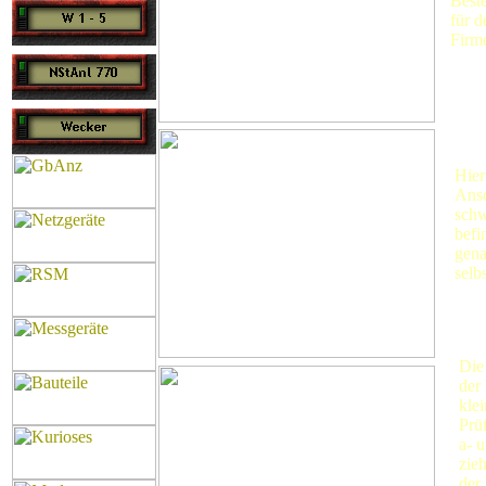
Best
für d
Firme
Hier
Ansc
schw
befi
gena
selb
Die
der
kle
Prü
a- 
zie
der