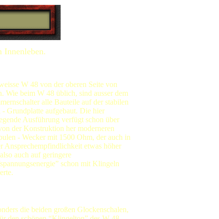
m Innenleben.
weisse W 48 von der oberen Seite von
n. Wie beim W 48 üblich, sind ausser dem
ernschalter alle Bauteile auf der stabilen
l - Grundplatte aufgebaut. Die hier
iegende Ausführung verfügt schon über
von der Konstruktion her moderneren
pulen - Wecker mit 1500 Ohm, der auch in
er Ansprechempfindlichkeit etwas höher
 also auch auf geringere
spannungsenergie” schon mit Klingeln
erte.
nders die beiden großen Glockenschalen,
für den schönen “Klingelton” des W 48